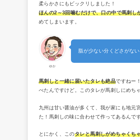
柔らかさにもビックリしました！
ほんの2～3回噛むだけで、口の中で馬刺し
めてしまいます。
脂が少ない分くどさがない
ゆか
馬刺しと一緒に届いたタレも絶品
ですねー
べたんですけど。このタレが馬刺しにめち
九州は甘い醤油が多くて、我が家にも地元
た！馬刺しの味に合わせて作ってあるんで
とにかく、この
タレと馬刺しがめちゃくち