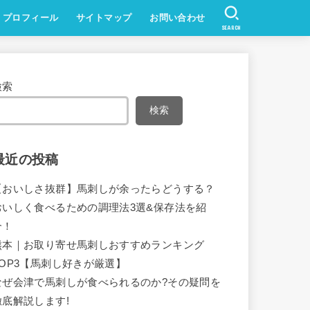
プロフィール
サイトマップ
お問い合わせ
SEARCH
検索
検索
最近の投稿
【おいしさ抜群】馬刺しが余ったらどうする？
おいしく食べるための調理法3選&保存法を紹
介！
熊本｜お取り寄せ馬刺しおすすめランキング
TOP3【馬刺し好きが厳選】
なぜ会津で馬刺しが食べられるのか?その疑問を
徹底解説します!