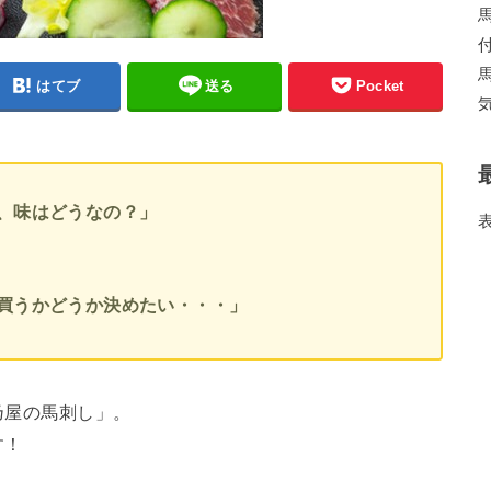
はてブ
送る
Pocket
、味はどうなの？」
買うかどうか決めたい・・・」
菅乃屋の馬刺し」。
す！